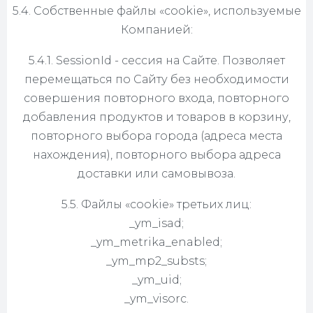
5.4. Собственные файлы «cookie», используемые
Компанией:
5.4.1. SessionId - сессия на Сайте. Позволяет
перемещаться по Сайту без необходимости
совершения повторного входа, повторного
добавления продуктов и товаров в корзину,
повторного выбора города (адреса места
нахождения), повторного выбора адреса
доставки или самовывоза.
5.5. Файлы «cookie» третьих лиц:
_ym_isad;
_ym_metrika_enabled;
_ym_mp2_substs;
_ym_uid;
_ym_visorc.